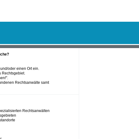
uche?
 und/oder einen Ort ein.
 Rechtsgebiet.
en!".
fundenen Rechtsanwälte samt
ezialisierten Rechtsanwälten
sgebieten
standorte
r